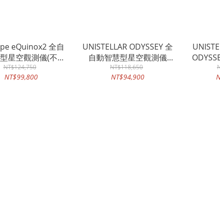
ope eQuinox2 全自
UNISTELLAR ODYSSEY 全
UNIS
型星空觀測儀(不含
自動智慧型星空觀測儀
ODYSS
NT$124,750
攜帶包)
《預訂款 無現貨》
NT$118,650
慧
NT$99,800
NT$94,900
N