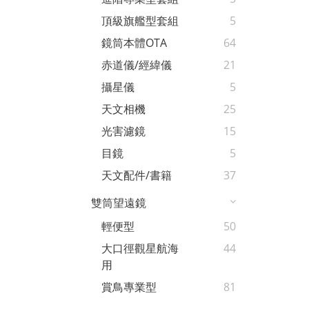
頂級旗艦型套組
5
鏡筒本體OTA
64
赤道儀/經緯儀
21
攝星儀
5
天文相機
25
光害濾鏡
15
目鏡
5
天文配件/書籍
37
雙筒望遠鏡
輕便型
50
大口徑觀星航海
44
用
賞鳥專業型
81