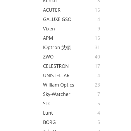
Kenko
8
ACUTER
16
GALUXE GSO
4
Vixen
9
APM
15
IOptron 艾頓
31
ZWO
40
CELESTRON
17
UNISTELLAR
4
William Optics
23
Sky-Watcher
7
STC
5
Lunt
4
BORG
5