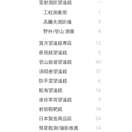
雷射測距望遠鏡
工程測量用
1
高爾夫測距儀
9
野外/登山 測量
4
賞月望遠鏡專區
13
夜視鏡望遠鏡
5
登山旅遊望遠鏡
49
演唱會望遠鏡
37
防手震望遠鏡
6
航海望遠鏡
16
迷你單筒望遠鏡
9
射箭觀靶鏡
18
日本製造商品區
54
彗星觀測/攝影推薦
14