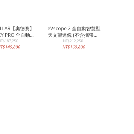
TELLAR【奧德賽】
eVscope 2 全自動智慧型
EY PRO 全自動智
天文望遠鏡 (不含攜帶包)
型天文望遠鏡
NT$187,250
《預訂款 無現貨》
NT$212,250
T$149,800
NT$169,800