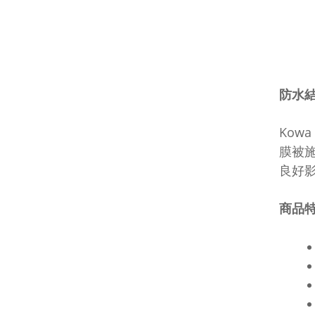
防水結
Kow
膜被
良好
商品