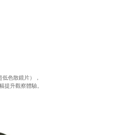
超低色散鏡片），
幅提升觀察體驗。