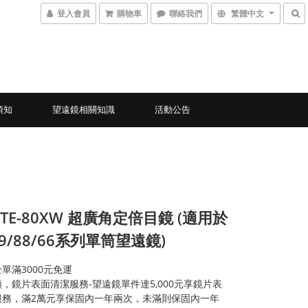
登入會員
購物車
聯絡我們
繁體中文
須知
望遠鏡相關知識
活動公告
 TE-80XW 超廣角定倍目鏡 (適用於
99/88/66系列單筒望遠鏡)
單滿3000元免運
，鏡片表面清潔服務-望遠鏡單件達5,000元享鏡片表
服務，滿2萬元享保固內一年兩次，未滿則保固內一年