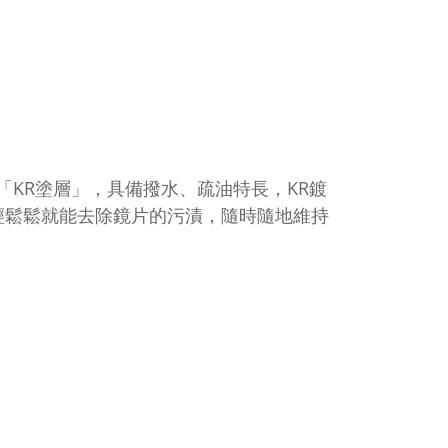
wa「KR塗層」，具備撥水、疏油特長，KR鍍
輕鬆鬆就能去除鏡片的污漬，隨時隨地維持