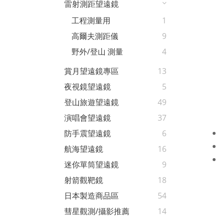
雷射測距望遠鏡
工程測量用
1
高爾夫測距儀
9
野外/登山 測量
4
賞月望遠鏡專區
13
夜視鏡望遠鏡
5
登山旅遊望遠鏡
49
演唱會望遠鏡
37
防手震望遠鏡
6
航海望遠鏡
16
迷你單筒望遠鏡
9
射箭觀靶鏡
18
日本製造商品區
54
彗星觀測/攝影推薦
14