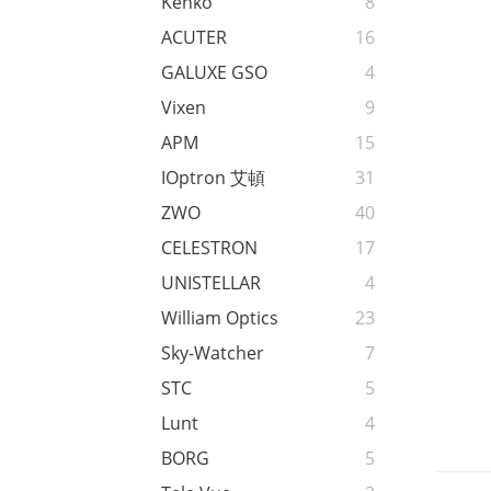
Kenko
8
ACUTER
16
GALUXE GSO
4
Vixen
9
APM
15
IOptron 艾頓
31
ZWO
40
CELESTRON
17
UNISTELLAR
4
William Optics
23
Sky-Watcher
7
STC
5
Lunt
4
BORG
5