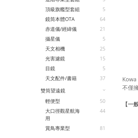
頂級旗艦型套組
5
鏡筒本體OTA
64
赤道儀/經緯儀
21
攝星儀
5
天文相機
25
光害濾鏡
15
目鏡
5
天文配件/書籍
37
Kowa
不僅
雙筒望遠鏡
輕便型
50
【一
大口徑觀星航海
44
用
賞鳥專業型
81