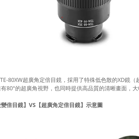
 TE-80XW
超廣角定倍目鏡，採用了特殊低色散的
XD
鏡（
擁有
80
°的超廣角視野，也同時提供高品質的清晰畫面，大
般變倍目鏡】
VS
【超廣角定倍目鏡】示意圖