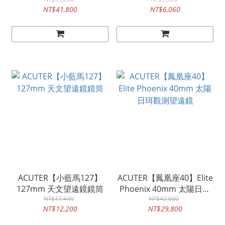
SolarQuest 自動尋日太陽
NT$41,800
NT$6,060
日珥觀測望遠鏡套組
ACUTER【小藍馬127】
ACUTER【鳳凰座40】Elite
127mm 天文望遠鏡鏡筒
Phoenix 40mm 太陽日珥
NT$17,430
觀測望遠鏡
NT$42,600
NT$12,200
NT$29,800