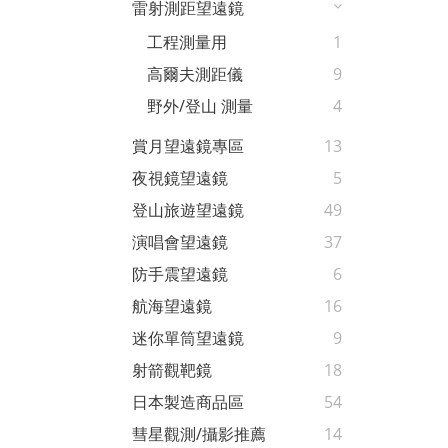
雷射測距望遠鏡
工程測量用
1
高爾夫測距儀
9
野外/登山 測量
4
賞月望遠鏡專區
13
夜視鏡望遠鏡
5
登山旅遊望遠鏡
49
演唱會望遠鏡
37
防手震望遠鏡
6
航海望遠鏡
16
迷你單筒望遠鏡
9
射箭觀靶鏡
18
日本製造商品區
54
彗星觀測/攝影推薦
14