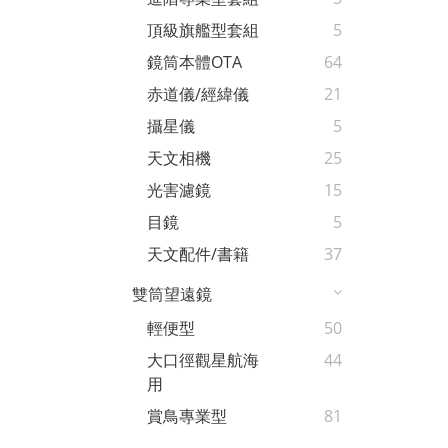
頂級旗艦型套組
5
鏡筒本體OTA
64
赤道儀/經緯儀
21
攝星儀
5
天文相機
25
光害濾鏡
15
目鏡
5
天文配件/書籍
37
雙筒望遠鏡
輕便型
50
大口徑觀星航海
44
用
賞鳥專業型
81