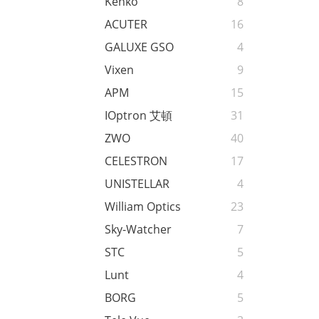
Kenko
8
ACUTER
16
GALUXE GSO
4
Vixen
9
APM
15
IOptron 艾頓
31
ZWO
40
CELESTRON
17
UNISTELLAR
4
William Optics
23
Sky-Watcher
7
STC
5
Lunt
4
BORG
5