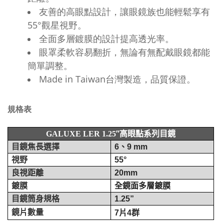
友善的高眼點設計，讓眼鏡族也能輕鬆享有
55°觀星視野。
全面多層鍍膜的設計提高透光率。
眼罩柔軟容易翻折，無論有無配戴眼鏡都能
簡單調整。
Made in Taiwan台灣製造，品質保證。
規格表
”高眼點系列目鏡
GALUXE LER 1.25
目鏡焦長選擇
6
、
9 mm
視野
55°
良視距離
20mm
鍍膜
全鏡面多層鍍膜
目鏡筒身規格
1.25”
鏡片數量
7
片
4
群