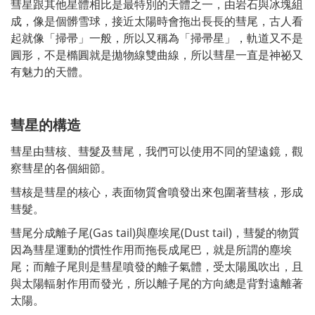
彗星跟其他星體相比是最特別的天體之一，由岩石與冰塊組
成，像是個髒雪球，接近太陽時會拖出長長的彗尾，古人看
起就像「掃帚」一般，所以又稱為「掃帚星」，軌道又不是
圓形，不是橢圓就是拋物線雙曲線，所以彗星一直是神祕又
有魅力的天體。
彗星的構造
彗星由彗核、彗髮及彗尾，我們可以使用不同的望遠鏡，觀
察彗星的各個細節。
彗核是彗星的核心，表面物質會噴發出來包圍著彗核，形成
彗髮。
彗尾分成離子尾(Gas tail)與塵埃尾(Dust tail)，彗髮的物質
因為彗星運動的慣性作用而拖長成尾巴，就是所謂的塵埃
尾；而離子尾則是彗星噴發的離子氣體，受太陽風吹出，且
與太陽輻射作用而發光，所以離子尾的方向總是背對遠離著
太陽。