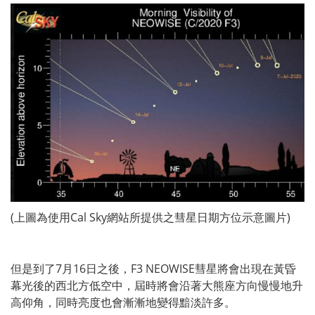
(上圖為使用Cal Sky網站所提供之彗星日期方位示意圖片)
但是到了7月16日之後，F3 NEOWISE彗星將會出現在黃昏
幕光後的西北方低空中，屆時將會沿著大熊座方向慢慢地升
高仰角，同時亮度也會漸漸地變得黯淡許多。