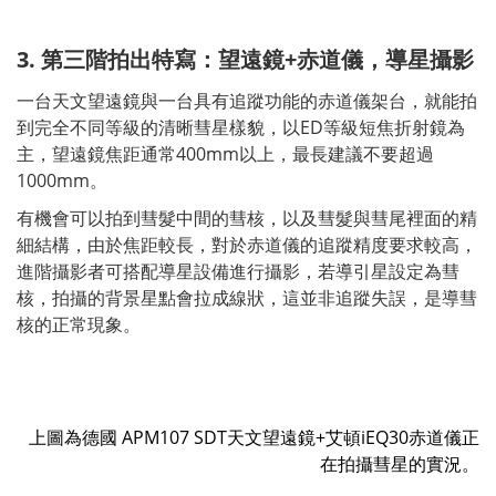
3. 第三階拍出特寫：望遠鏡+赤道儀，導星攝影
一台天文望遠鏡與一台具有追蹤功能的赤道儀架台，就能拍
到完全不同等級的清晰彗星樣貌，以ED等級短焦折射鏡為
主，望遠鏡焦距通常400mm以上，最長建議不要超過
1000mm。
有機會可以拍到彗髮中間的彗核，以及彗髮與彗尾裡面的精
細結構，由於焦距較長，對於赤道儀的追蹤精度要求較高，
進階攝影者可搭配導星設備進行攝影，若導引星設定為彗
核，拍攝的背景星點會拉成線狀，這並非追蹤失誤，是導彗
核的正常現象。
上圖為德國 APM107 SDT天文望遠鏡+艾頓iEQ30赤道儀正
在拍攝彗星的實況。