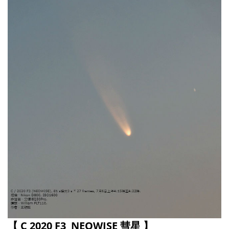
【 C 2020 F3 NEOWISE 彗星 】