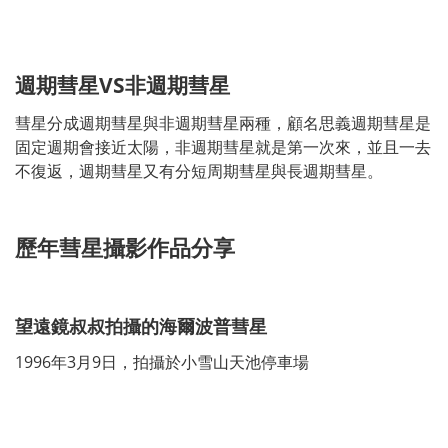
週期彗星VS
非週期彗星
彗星分成週期彗星與非週期彗星兩種，顧名思義週期彗星是
固定週期會接近太陽，非週期彗星就是第一次來，並且一去
不復返，週期彗星又有分短周期彗星與長週期彗星。
歷年彗星攝影作品分享
望遠鏡叔叔拍攝的海爾波普彗星
1996年3月9日，拍攝於小雪山天池停車場