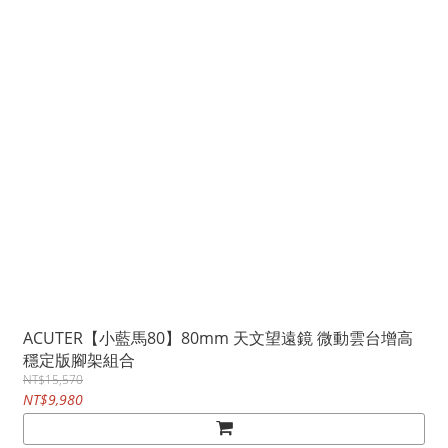
ACUTER【小藍馬80】80mm 天文望遠鏡 微動雲台增高
穩定版腳架組合
NT$15,570
NT$9,980