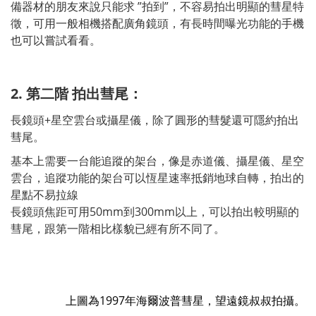
備器材的朋友來說只能求 ”拍到”，不容易拍出明顯的彗星特
徵，可用一般相機搭配廣角鏡頭，有長時間曝光功能的手機
也可以嘗試看看。
2. 第二階 拍出彗尾：
長鏡頭+星空雲台或攝星儀，除了圓形的彗髮還可隱約拍出
彗尾。
基本上需要一台能追蹤的架台，像是赤道儀、攝星儀、星空
雲台，追蹤功能的架台可以恆星速率抵銷地球自轉，拍出的
星點不易拉線
長鏡頭焦距可用50mm到300mm以上，可以拍出較明顯的
彗尾，跟第一階相比樣貌已經有所不同了。
上圖為1997年海爾波普彗星，望遠鏡叔叔拍攝。