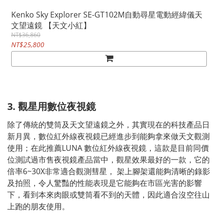
Kenko Sky Explorer SE-GT102M自動尋星電動經緯儀天
文望遠鏡 【天文小紅】
NT$36,860
NT$25,800
3. 觀星用數位夜視鏡
除了傳統的雙筒及天文望遠鏡之外，其實現在的科技產品日
新月異，數位紅外線夜視鏡已經進步到能夠拿來做天文觀測
使用；在此推薦LUNA 數位紅外線夜視鏡，這款是目前同價
位測試過市售夜視鏡產品當中，觀星效果最好的一款，它的
倍率6~30X非常適合觀測彗星， 架上腳架還能夠清晰的錄影
及拍照，令人驚豔的性能表現是它能夠在市區光害的影響
下，看到本來肉眼或雙筒看不到的天體，因此適合沒空往山
上跑的朋友使用。