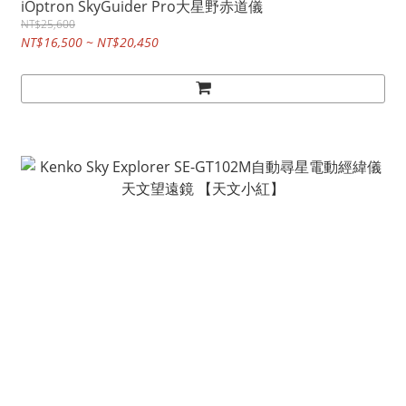
iOptron SkyGuider Pro大星野赤道儀
NT$25,600
NT$16,500 ~ NT$20,450