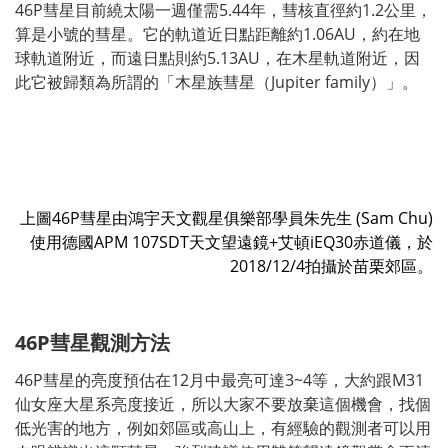
46P彗星目前繞太陽一週僅需5.44年，彗核直徑約1.2公里，
算是小號的彗星。它的軌道近日點距離約1.06AU，約在地
球軌道附近，而遠日點則約5.13AU，在木星軌道附近，因
此它被歸類為所謂的「木星族彗星（Jupiter family）」。
上圖46P彗星由鴻宇天文觀星俱樂部學員朱先生 (Sam Chu)
使用德國APM 107SDT天文望遠鏡+艾頓iEQ30赤道儀，於
2018/12/4拍攝於苗栗郊區。
46P彗星觀測方法
46P彗星的亮度預估在12月中最亮可達3~4等，大約跟M31
仙女座大星系亮度接近，所以大家不要放棄這個機會，找個
低光害的地方，例如郊區或高山上，有經驗的觀測者可以用