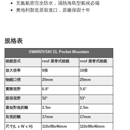
充氮氣密完全防水，濕熱海島型氣候必備
奧地利製造原裝進口，原廠保固十年
規格表
SWAROVSKI CL Pocket Mountain
稜鏡形式
roof
屋脊式稜鏡
roof
屋脊式稜鏡
放大倍率
8
倍
10
倍
物鏡口徑
25mm
25mm
實際視野
6.8°
5.6°
眼視視野
52°
53°
最短對焦距離
2.5m
2.5m
良視距離
17mm
17mm
尺寸
(L x W x H)
110x98x46mm
110x98x46mm