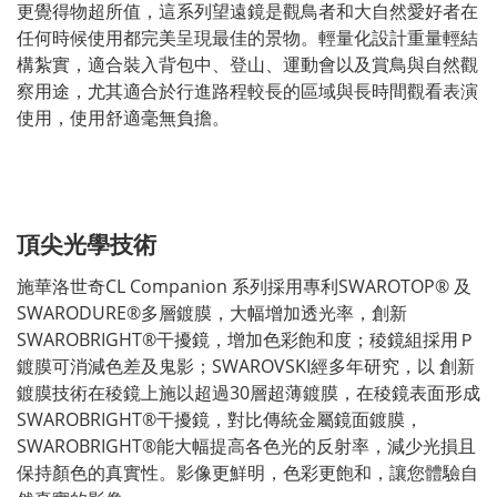
更覺得物超所值，這系列望遠鏡是觀鳥者和大自然愛好者在
任何時候使用都完美呈現最佳的景物。輕量化設計重量輕結
構紮實，適合裝入背包中、登山、運動會以及賞鳥與自然觀
察用途，尤其適合於行進路程較長的區域與長時間觀看表演
使用，使用舒適毫無負擔。
頂尖光學技術
施華洛世奇CL Companion 系列採用專利SWAROTOP® 及
SWARODURE®多層鍍膜，大幅增加透光率，創新
SWAROBRIGHT®干擾鏡，增加色彩飽和度；稜鏡組採用Ｐ
鍍膜可消減色差及鬼影；SWAROVSKI經多年研究，以 創新
鍍膜技術在稜鏡上施以超過30層超薄鍍膜，在稜鏡表面形成
SWAROBRIGHT®干擾鏡，對比傳統金屬鏡面鍍膜，
SWAROBRIGHT®能大幅提高各色光的反射率，減少光損且
保持顏色的真實性。影像更鮮明，色彩更飽和，讓您體驗自