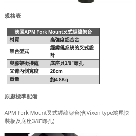
規格表
德國
APM Fork Mount
叉式經緯架台
材質
高強度鋁合金
經緯儀系統的叉式設
架台型式
計
與腳架銜接處
底座具
3/8
”
螺孔
叉臂內側寬度
28cm
重量
約
4.8Kg
原廠標準配備
APM Fork Mount叉式經緯架台(含Vixen type鳩尾快
裝板及底座3/8”螺孔)