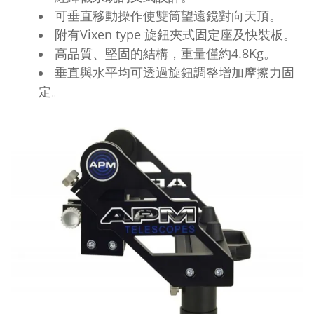
可垂直移動操作使雙筒望遠鏡對向天頂。
附有Vixen type 旋鈕夾式固定座及快裝板。
高品質、堅固的結構，重量僅約4.8Kg。
垂直與水平均可透過旋鈕調整增加摩擦力固
定。