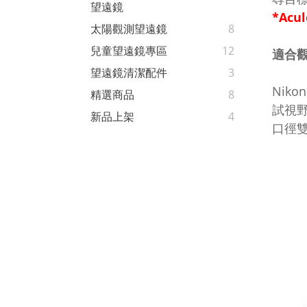
望遠鏡
*Acu
太陽觀測望遠鏡
8
兒童望遠鏡專區
12
適合
望遠鏡清潔配件
3
Nik
精選商品
8
試視
新品上架
4
口徑