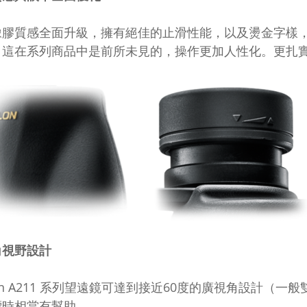
橡膠質感全面升級，擁有絕佳的止滑性能，以及燙金字樣
，這在系列商品中是前所未見的，操作更加人性化。更扎
角視野設計
lon A211 系列望遠鏡可達到接近60度的廣視角設計（
標時相當有幫助。