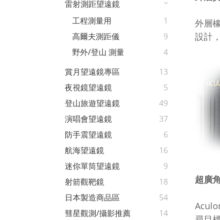
雷射測距望遠鏡
工程測量用
1
外層
設計
高爾夫測距儀
9
野外/登山 測量
4
賞月望遠鏡專區
13
夜視鏡望遠鏡
5
登山旅遊望遠鏡
49
演唱會望遠鏡
37
防手震望遠鏡
6
航海望遠鏡
16
迷你單筒望遠鏡
9
超廣
射箭觀靶鏡
18
日本製造商品區
54
Acu
彗星觀測/攝影推薦
14
尋目