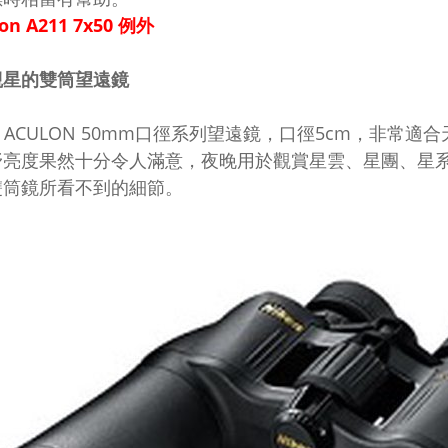
lon A211 7x50 例外
觀星的雙筒望遠鏡
on ACULON 50mm口徑系列望遠鏡，口徑5cm，非
野亮度果然十分令人滿意，夜晚用於觀賞星雲、星團、星
雙筒鏡所看不到的細節。