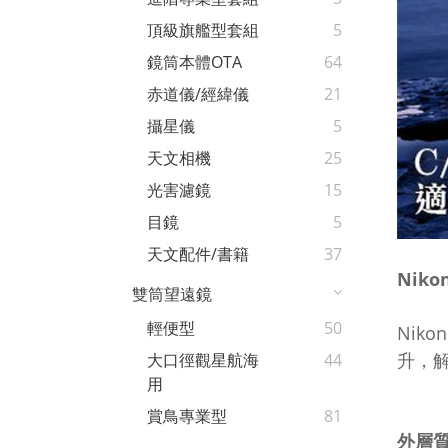
頂級旗艦型套組
5
鏡筒本體OTA
64
赤道儀/經緯儀
21
攝星儀
5
天文相機
25
光害濾鏡
15
目鏡
5
天文配件/書籍
37
Nik
雙筒望遠鏡
輕便型
50
Nik
升，
大口徑觀星航海
44
用
賞鳥專業型
81
外層