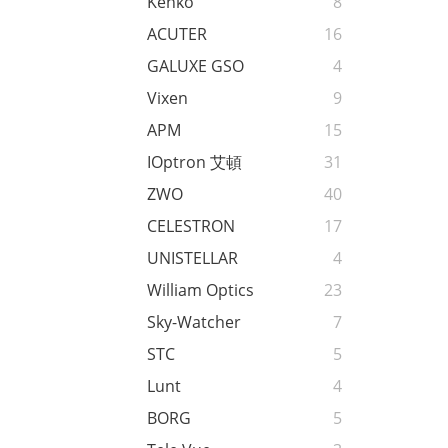
Kenko
8
ACUTER
16
GALUXE GSO
4
Vixen
9
APM
15
IOptron 艾頓
31
ZWO
40
CELESTRON
17
UNISTELLAR
4
William Optics
23
Sky-Watcher
7
STC
5
Lunt
4
BORG
5