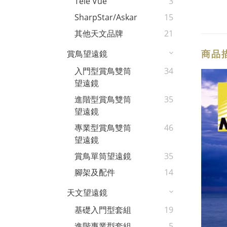
Tele Vue
3
SharpStar/Askar
15
其他天文品牌
21
商品
賞鳥望遠鏡
入門型賞鳥雙筒
34
望遠鏡
進階型賞鳥雙筒
35
望遠鏡
專業型賞鳥雙筒
46
望遠鏡
賞鳥單筒望遠鏡
35
腳架及配件
14
天文望遠鏡
基礎入門型套組
19
進階專業型套組
5