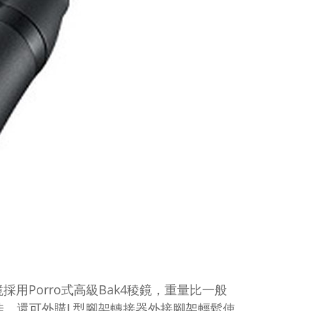
Porro式高級Bak4稜鏡，重量比一般
佳，還可外購L型腳架轉接器外接腳架輕鬆使