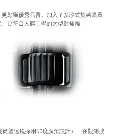
，更彰顯優秀品質。加入了多段式旋轉眼罩
實、更符合人體工學的大型對焦輪。
一般雙筒望遠鏡採用50度廣角設計），在觀測搜