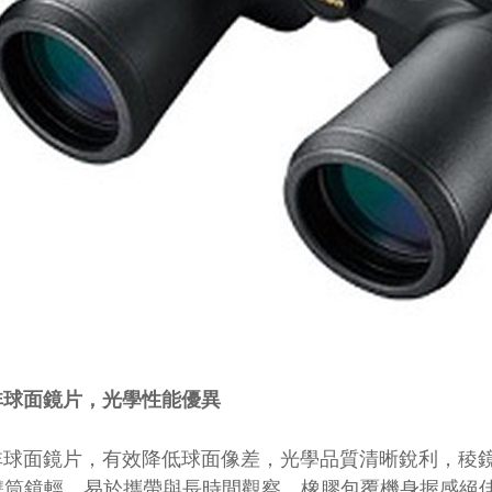
非球面鏡片，光學性能優異
球面鏡片，有效降低球面像差，光學品質清晰銳利，稜鏡採用
M雙筒鏡輕，易於攜帶與長時間觀察，橡膠包覆機身握感絕