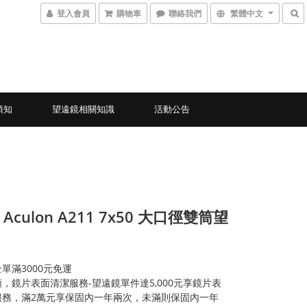
登入會員
購物車
聯絡我們
繁體中文
須知
望遠鏡相關知識
活動公告
n Aculon A211 7x50 大口徑雙筒望
單滿3000元免運
，鏡片表面清潔服務-望遠鏡單件達5,000元享鏡片表
服務，滿2萬元享保固內一年兩次，未滿則保固內一年