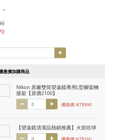
多
00
70
優惠價加購商品
Nikon 原廠雙筒望遠鏡專用L型腳架轉
接架【原價2100】
優惠價 NT$990
【望遠鏡清潔品熱銷推薦】火箭吹球
優惠價 NT$160