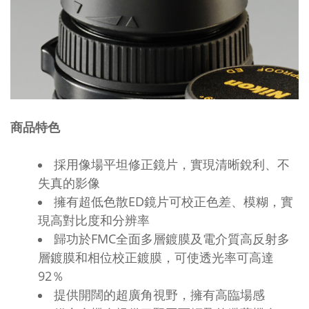
商品特色
採用像場平坦修正鏡片，實現清晰銳利、不
失真的影像
擁有超低色散
ED
鏡片可校正色差、模糊，實
現高對比度和分辨率
歸功於
FMC
全面多層鍍膜及電介質高反射多
層鍍膜和相位校正鍍膜，可使透光率可高達
92
％
提供開闊的超廣角視野，擁有高臨場感