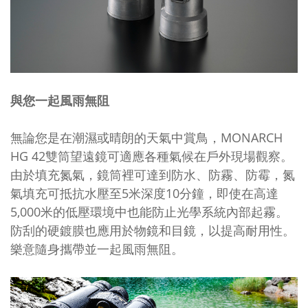
與您一起風雨無阻
無論您是在潮濕或晴朗的天氣中賞鳥，
MONARCH
HG 42
雙筒望遠鏡可適應各種氣候在戶外現場觀察。
由於填充氮氣，鏡筒裡可達到防水、防霧、防霉，氮
氣填充可抵抗水壓至
5
米深度
10
分鐘，即使在高達
5,000
米的低壓環境中也能防止光學系統內部起霧。
防刮的硬鍍膜也應用於物鏡和目鏡，以提高耐用性。
樂意隨身攜帶並一起風雨無阻。