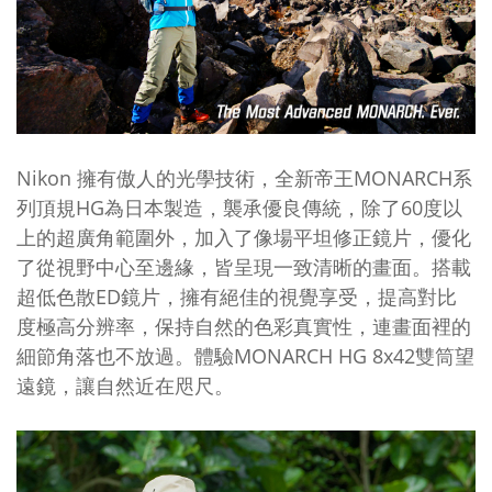
Nikon
擁有傲人的光學技術，全新帝王
MONARCH
系
列頂規
HG
為日本製造，襲承優良傳統，除了
60
度以
上的超廣角範圍外，加入了像場平坦修正鏡片，優化
了從視野中心至邊緣，皆呈現一致清晰的畫面。搭載
超低色散
ED
鏡片，擁有絕佳的視覺享受，提高對比
度極高分辨率，保持自然的色彩真實性，連畫面裡的
細節角落也不放過。體驗
MONARCH HG 8x42
雙筒望
遠鏡，讓自然近在咫尺。