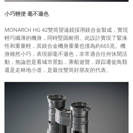
小巧輕便 毫不遜色
MONARCH HG 42
雙筒望遠鏡採用鎂合金製成，實現
輕巧纖薄的機身，同時堅固耐用。此設計實現了緊湊
性和重量輕，其鎂合金機身重量也僅為約665克。機
身雖然小巧，表現卻毫不遜色，非常適合任何休閒活
動，無論您是看城市景點，乘船遊覽，跟踪遷徙鳥類
還是走林地小道，是最佳雙筒好朋友的代表。