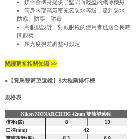
鎂合金機身提供了堅固而輕盈的纖薄機身
筒身內部高氣密充氮防水等級，達到防水、
防霧、防塵、防霉
高眼點設計，對戴眼鏡的使用者也適合長時
間觀察
屈光度視差調整可鎖定
閱讀更多相關知識 >>
●
【賞鳥雙筒望遠鏡】8大推薦排行榜
規格表
雙筒望遠鏡
Nikon MONARCH HG 42mm
倍率
倍
(
)
8
10
口徑
(mm)
42
實際視野
度
(
)
8.3
6.9