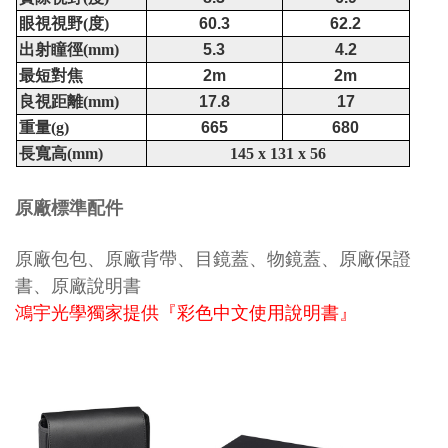
眼視視野
度
(
)
60.3
62.2
出射瞳徑
(mm)
5.3
4.2
最短對焦
2m
2m
良視距離
(mm)
17.8
17
重量
(g)
665
680
長寬高
(mm)
145 x 131 x 56
原廠標準配件
原廠包包、原廠背帶、目鏡蓋、物鏡蓋、原廠保證
書、原廠說明書
鴻宇光學獨家提供『彩色中文使用說明書』