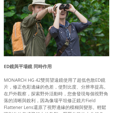
ED
鏡與平場鏡 同時作用
MONARCH HG 42
雙筒望遠鏡使用了超低色散
ED
鏡
片，修正色彩邊緣的色差，使對比度、分辨率提高。
在戶外觀察，探索野外活動時，您會發現每個視野角
落的清晰與銳利，因為像場平坦修正鏡片
Field
Flattener Lens
還原了視野邊緣的模糊與變形。輕鬆