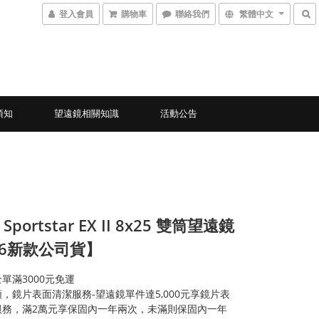
登入會員
購物車
聯絡我們
繁體中文
須知
望遠鏡相關知識
活動公告
 Sportstar EX II 8x25 雙筒望遠鏡
26新款公司貨】
單滿3000元免運
，鏡片表面清潔服務-望遠鏡單件達5,000元享鏡片表
服務，滿2萬元享保固內一年兩次，未滿則保固內一年