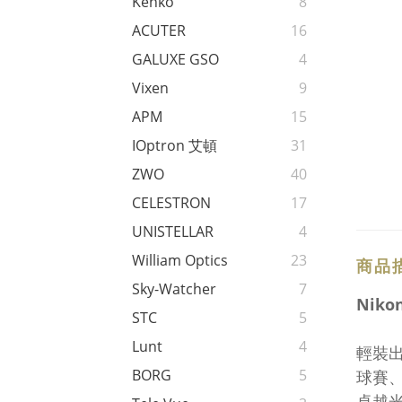
Kenko
8
ACUTER
16
GALUXE GSO
4
Vixen
9
APM
15
IOptron 艾頓
31
ZWO
40
CELESTRON
17
UNISTELLAR
4
William Optics
23
商品
Sky-Watcher
7
Niko
STC
5
Lunt
4
輕裝出
BORG
5
球賽、
卓越