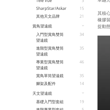
Tele Vue
3
SharpStar/Askar
15
其核
其他天文品牌
21
橡膠
捉動
賞鳥望遠鏡
入門型賞鳥雙筒
34
望遠鏡
進階型賞鳥雙筒
35
望遠鏡
專業型賞鳥雙筒
46
望遠鏡
賞鳥單筒望遠鏡
35
腳架及配件
14
天文望遠鏡
基礎入門型套組
19
進階專業型套組
5