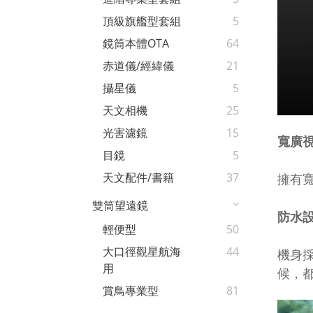
頂級旗艦型套組
5
鏡筒本體OTA
64
赤道儀/經緯儀
21
攝星儀
5
天文相機
25
光害濾鏡
15
寬廣
目鏡
5
天文配件/書籍
37
擁有
雙筒望遠鏡
防水
輕便型
50
大口徑觀星航海
44
機身
用
候，
賞鳥專業型
81