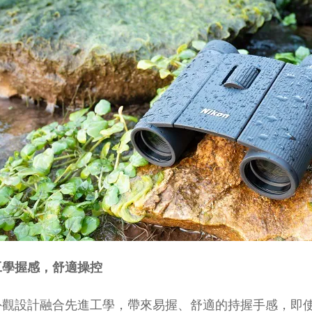
工學握感，舒適操控
外觀設計融合先進工學，帶來易握、舒適的持握手感，即