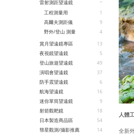
雷射測距望遠鏡
工程測量用
1
高爾夫測距儀
9
野外/登山 測量
4
賞月望遠鏡專區
13
夜視鏡望遠鏡
5
登山旅遊望遠鏡
49
演唱會望遠鏡
37
防手震望遠鏡
6
航海望遠鏡
16
迷你單筒望遠鏡
9
射箭觀靶鏡
18
人體
日本製造商品區
54
彗星觀測/攝影推薦
14
全新