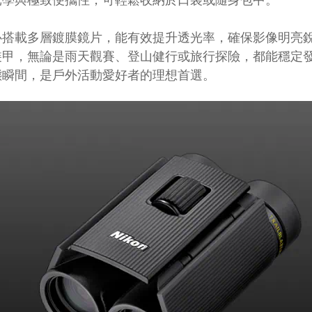
心搭載多層鍍膜鏡片，能有效提升透光率，確保影像明亮
裝甲，無論是雨天觀賽、登山健行或旅行探險，都能穩定
態瞬間，是戶外活動愛好者的理想首選。