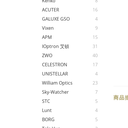
Kenko
8
ACUTER
16
GALUXE GSO
4
Vixen
9
APM
15
IOptron 艾頓
31
ZWO
40
CELESTRON
17
UNISTELLAR
4
William Optics
23
Sky-Watcher
7
商品
STC
5
Lunt
4
BORG
5