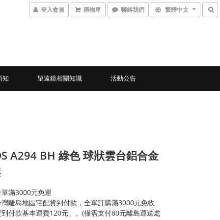
登入會員
購物車
聯絡我們
繁體中文
須知
望遠鏡相關知識
活動公告
OS A294 BH 綠色 球狀雲台鋁合金
架
單滿3000元免運
灣離島地區宅配貨到付款，全單訂購滿3000元免收
到付款基本運費120元」。(僅需支付80元離島運送處