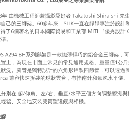
為KenkoTokina Co.，Ltd集團之專業腳架品牌
48年 由機械工程師兼攝影愛好者 Takatoshi Shirai
自己的三腳架。60多年來，SLIK一直在靜靜專注於設
K贏得了6個著名的日本國際貿易和工業部 MITI 『優秀設計 
標準。
TOS A294 BH系列腳架是一款纖薄輕巧的鋁合金三腳架
裝置上，為現在市面上常見的常見通用規格。重量僅1公
種狀況。腳管是獨特設計的六角形鋁製四節管，可以透過簡
Arca 兼容快速拆裝的球狀雲台，有指南針和氣泡水平儀。
以分別在 俯/仰角、左/右、垂直/水平三個方向調整觀測
以輕鬆、安全地安裝雙筒望遠鏡與相機。
橡膠