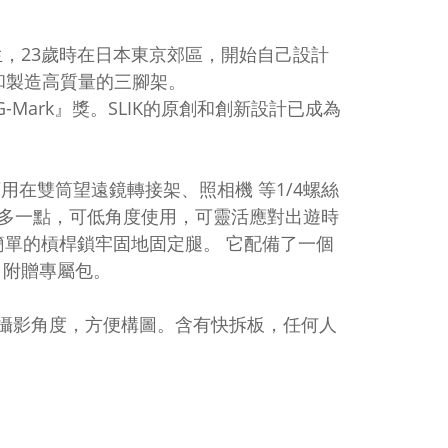
shi 先生，23歲時在日本東京郊區，開始自己設計
計和製造高質量的三腳架。
G-Mark』獎。SLIK的原創和創新設計已成為
，可用在雙筒望遠鏡轉接架、照相機 等1/4螺絲
斤多一點，可低角度使用，可靈活應對出遊時
單的槓桿鎖牢固地固定腿。 它配備了一個
 附贈專屬包。
與攝影角度，方便構圖。含有快拆板，任何人