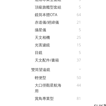
頂級旗艦型套組
5
鏡筒本體OTA
64
赤道儀/經緯儀
21
攝星儀
5
天文相機
25
光害濾鏡
15
目鏡
5
天文配件/書籍
37
雙筒望遠鏡
輕便型
50
大口徑觀星航海
44
用
賞鳥專業型
81