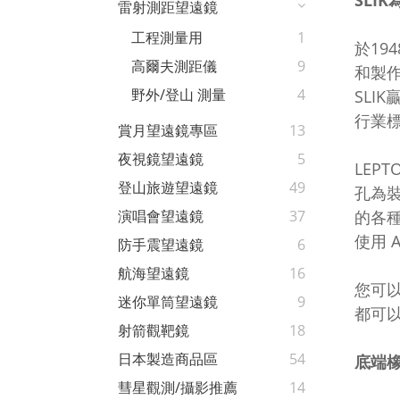
SLIK
雷射測距望遠鏡
工程測量用
1
於19
高爾夫測距儀
9
和製作
野外/登山 測量
4
SLI
行業
賞月望遠鏡專區
13
夜視鏡望遠鏡
5
LEP
登山旅遊望遠鏡
49
孔為
的各
演唱會望遠鏡
37
使用 
防手震望遠鏡
6
航海望遠鏡
16
您可
迷你單筒望遠鏡
9
都可
射箭觀靶鏡
18
日本製造商品區
54
底端
彗星觀測/攝影推薦
14