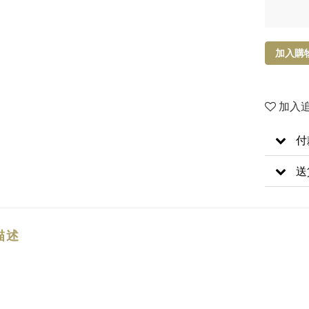
加入購
加入
付
送
描述