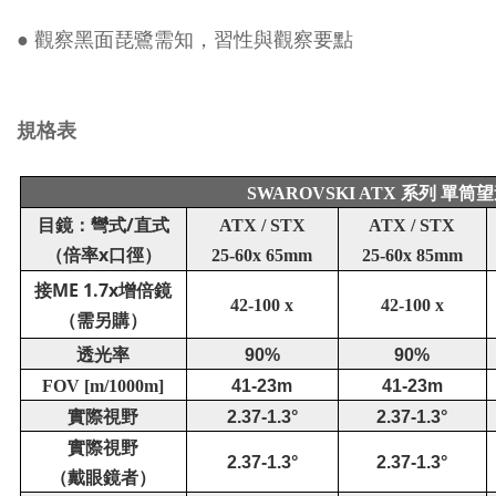
● 觀察黑面琵鷺需知，習性與觀察要點
規格表
SWAROVSKI ATX
系列 單筒
/
目鏡：彎式
直式
ATX / STX
ATX / STX
x
（倍率
口徑）
25-60x 65mm
25-60x 85mm
ME 1.7x
接
增倍鏡
42-100 x
42-100 x
（需另購）
透光率
90%
90%
FOV [m/1000m]
41-23m
41-23m
實際視野
2.37-1.3°
2.37-1.3°
實際視野
2.37-1.3°
2.37-1.3°
（戴眼鏡者）