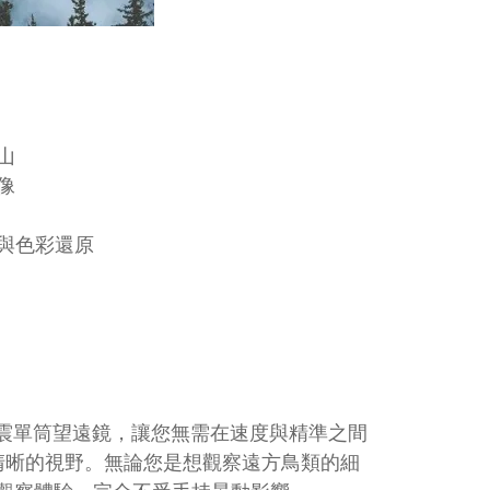
山
像
察
與色彩還原
震單筒望遠鏡，
讓您無需在速度與精準之間
清晰的視野。無論您是想觀察遠方鳥類的細