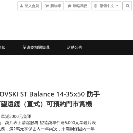
登入會員
購物車
聯絡我們
繁體中文
須知
望遠鏡相關知識
活動公告
VSKI ST Balance 14-35x50 防手
筒望遠鏡（直式）可預約門市賞機
單滿3000元免運
，鏡片表面清潔服務-望遠鏡單件達5,000元享鏡片表
服務，滿2萬元享保固內一年兩次，未滿則保固內一年