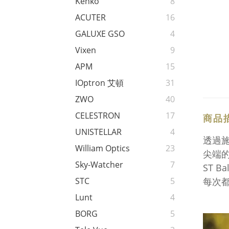
Kenko
8
ACUTER
16
GALUXE GSO
4
Vixen
9
APM
15
IOptron 艾頓
31
ZWO
40
CELESTRON
17
商品
UNISTELLAR
4
透過
William Optics
23
尖端
Sky-Watcher
7
ST 
每次
STC
5
Lunt
4
BORG
5