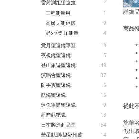
雷射測距望遠鏡
詳細品
工程測量用
1
高爾夫測距儀
9
商品
野外/登山 測量
4
賞月望遠鏡專區
13
夜視鏡望遠鏡
5
登山旅遊望遠鏡
49
演唱會望遠鏡
37
防手震望遠鏡
6
航海望遠鏡
16
迷你單筒望遠鏡
9
從此
射箭觀靶鏡
18
施華
日本製造商品區
54
做出
彗星觀測/攝影推薦
14