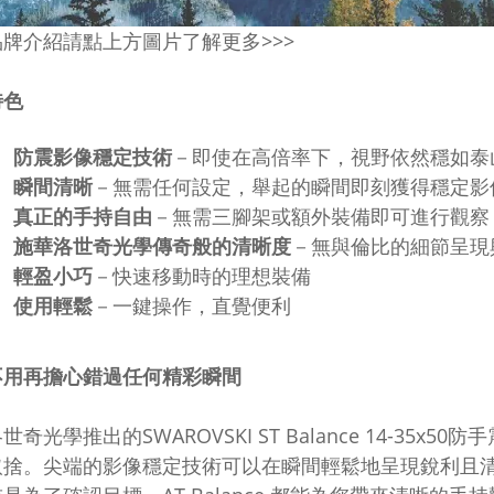
牌介紹請點上方圖片了解更多>>>
特色
防震影像穩定技術
－即使在高倍率下，視野依然穩如泰
瞬間清晰
－
無需任何設定，
舉起的瞬間即刻獲得穩定影
真正的手持自由
－無需三腳架或額外裝備即可進行觀
施華洛世奇光學傳奇般的清晰度
－無與倫比的細節呈現
輕盈小巧
－快速移動時的理想裝備
使用輕鬆
－一鍵操作，直覺便利
不用再擔心錯過任何精彩瞬間
洛世奇光學推出的
SWAROVSKI ST Balance 14-35x50
防手
取捨。尖端的影像穩定技術可以在瞬間輕鬆地呈現銳利且