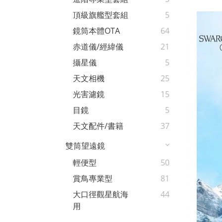
頂級旗艦型套組
5
鏡筒本體OTA
64
赤道儀/經緯儀
21
攝星儀
5
天文相機
25
光害濾鏡
15
目鏡
5
天文配件/書籍
37
雙筒望遠鏡
輕便型
50
賞鳥專業型
81
大口徑觀星航海
44
用