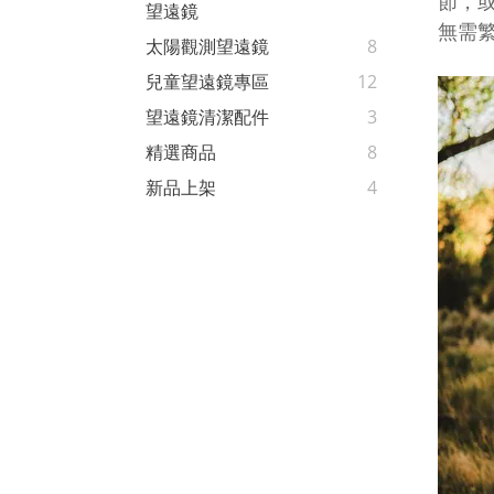
節，或
望遠鏡
無需
太陽觀測望遠鏡
8
兒童望遠鏡專區
12
望遠鏡清潔配件
3
精選商品
8
新品上架
4