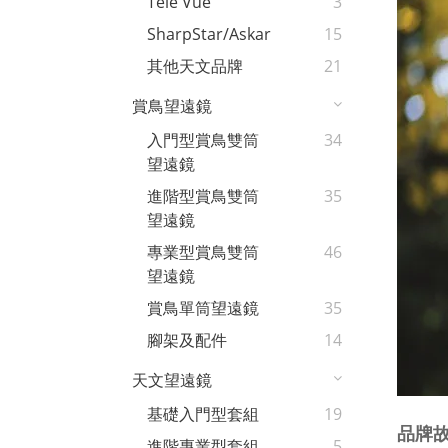
Tele Vue
3
SharpStar/Askar
15
其他天文品牌
21
賞鳥望遠鏡
入門型賞鳥雙筒
34
望遠鏡
進階型賞鳥雙筒
35
望遠鏡
專業型賞鳥雙筒
46
望遠鏡
賞鳥單筒望遠鏡
35
腳架及配件
14
天文望遠鏡
基礎入門型套組
19
品牌
進階專業型套組
5