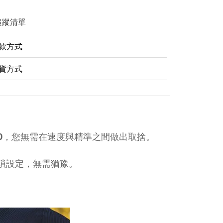
追蹤清單
款方式
貨方式
0
，
您無需在速度與精準之間做出取捨。
需繁瑣設定，無需猶豫。