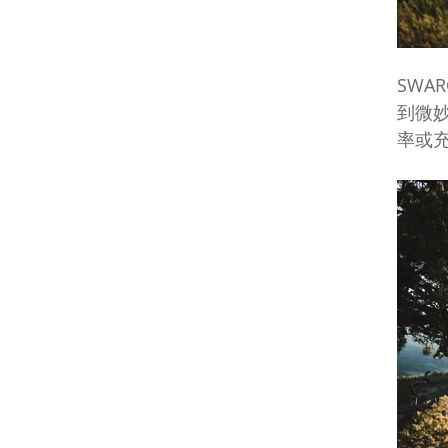
SWARO
到微
率或充