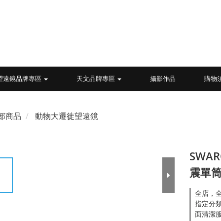
望遠鏡品牌專區
天文品牌專區
攝影作品
購物
部商品
動物大遷徙望遠鏡
SWARO
震單
全店，全
指定分類
面清潔