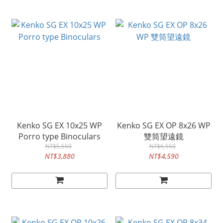
Kenko SG EX 10x25 WP
Kenko SG EX OP 8x26 WP
Porro type Binoculars
雙筒望遠鏡
NT$5,550
NT$6,550
NT$3,880
NT$4,590