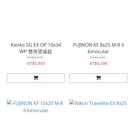
Kenko SG EX OP 10x34
FUJINON KF 8x25 M-R II
WP 雙筒望遠鏡
binocular
NT$8,500
NT$6,280
NT$5,950
NT$4,390