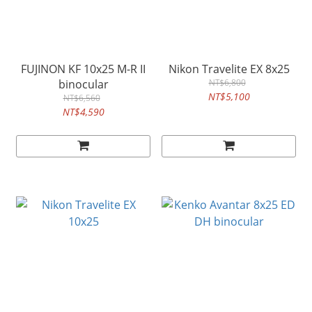
FUJINON KF 10x25 M-R II
Nikon Travelite EX 8x25
binocular
NT$6,800
NT$5,100
NT$6,560
NT$4,590