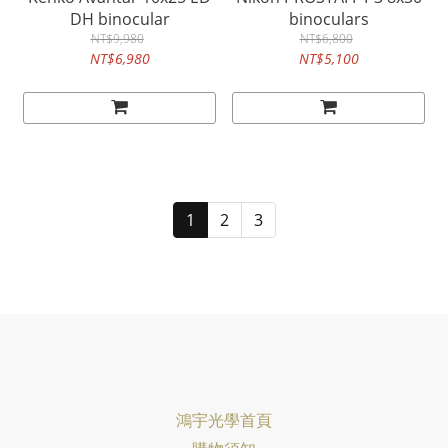
DH binocular
binoculars
NT$9,980
NT$6,800
NT$6,980
NT$5,100
1
2
3
鴻宇光學首頁