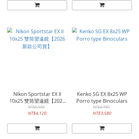
Nikon Sportstar EX II
Kenko SG EX 8x25 WP
10x25 雙筒望遠鏡【2026
Porro type Binoculars
新款公司貨】
NT$5,500
NT$4,780
NT$4,120
NT$3,580