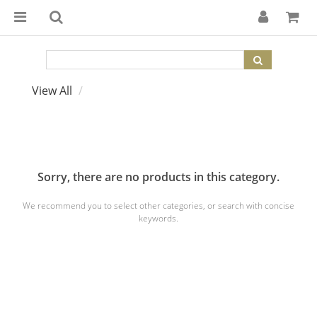
View All
Sorry, there are no products in this category.
We recommend you to select other categories, or search with concise
keywords.