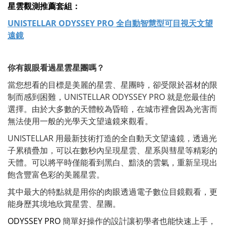
星雲觀測推薦套組：
UNISTELLAR ODYSSEY PRO 全自動智慧型可目視天文望
遠鏡
你有親眼看過星雲星團嗎？
當您想看的目標是美麗的星雲、星團時，卻受限於器材的限
制而感到困難，UNISTELLAR ODYSSEY PRO 就是您最佳的
選擇。由於大多數的天體較為昏暗，在城市裡會因為光害而
無法使用一般的光學天文望遠鏡來觀看。
UNISTELLAR 用最新技術打造的全自動天文望遠鏡，透過光
子累積疊加，可以在數秒內呈現星雲、星系與彗星等精彩的
天體。可以將平時僅能看到黑白、黯淡的雲氣，重新呈現出
飽含豐富色彩的美麗星雲。
其中最大的特點就是用你的肉眼透過電子數位目鏡觀看，更
能身歷其境地欣賞星雲、星團。
ODYSSEY PRO
簡單好操作的設計讓初學者也能快速上手，