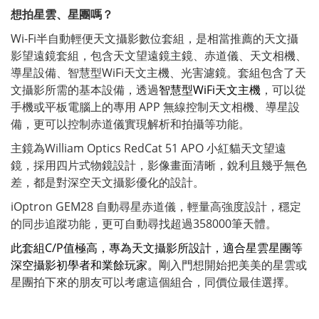
想拍星雲、星團嗎？
Wi-Fi半自動輕便天文攝影數位套組，是相當推薦的天文攝
影望遠鏡套組，包含天文望遠鏡主鏡、赤道儀、天文相機、
導星設備、智慧型WiFi天文主機、光害濾鏡。套組包含了天
文攝影所需的基本設備，透過
智慧型WiFi天文主機
，可以從
手機或平板電腦上的專用 APP 無線控制天文相機、導星設
備，更可以控制赤道儀實現解析和拍攝等功能。
主鏡為William Optics RedCat 51 APO 小紅貓天文望遠
鏡，採用四片式物鏡設計，影像畫面清晰，銳利且幾乎無色
差，都是對深空天文攝影優化的設計。
iOptron GEM28 自動尋星赤道儀，輕量高強度設計，穩定
的同步追蹤功能，更可自動尋找超過358000筆天體。
此套組C/P值極高，專為天文攝影所設計，適合星雲星團等
深空攝影初學者和業餘玩家。
剛入門想開始把美美的星雲或
星團拍下來的朋友可以考慮這個組合，同價位最佳選擇。