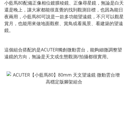
小藍馬80配備正像相位鍍膜稜鏡、正像尋星鏡，無論是白天
還是晚上，讓大家都能很直覺的找到觀測目標，也因為能日
夜兩用，小藍馬80可說是一款多功能望遠鏡，不只可以觀星
賞月，也能用來做地面觀察、賞鳥或看風景、看建築的望遠
鏡。
這個組合搭配的是ACUTER獨創微動雲台，能夠細微調整望
遠鏡的方向，無論是天文或生態觀測/拍攝都很實用。