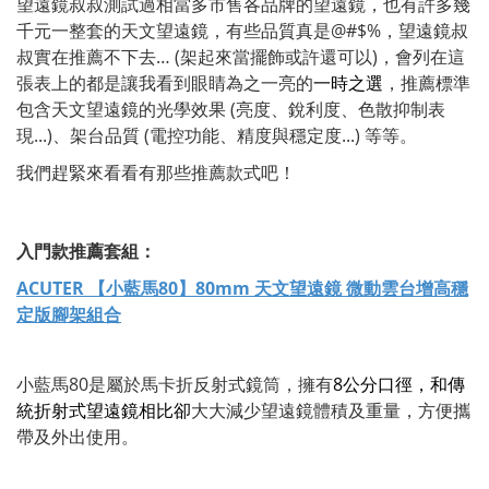
望遠鏡叔叔測試過相當多市售各品牌的望遠鏡，也有許多幾
千元一整套的天文望遠鏡，有些品質真是@#$%，望遠鏡叔
叔實在推薦不下去… (架起來當擺飾或許還可以)，會列在這
張表上的都是讓我看到眼睛為之一亮的
一時之選
，推薦標準
包含天文望遠鏡的光學效果 (亮度、銳利度、色散抑制表
現...)、架台品質 (電控功能、精度與穩定度...) 等等。
我們趕緊來看看有那些推薦款式吧！
入門款推薦套組：
ACUTER 【小藍馬80】80mm 天文望遠鏡 微動雲台增高穩
定版腳架組合
小藍馬80是屬於馬卡折反射式鏡筒，擁有
8公分口徑，和傳
統折射式望遠鏡相比卻
大大減少望遠鏡體積及重量，方便攜
帶及外出使用。