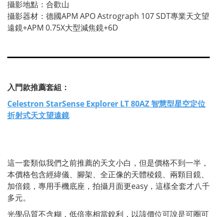
攝影地點：合歡山
攝影器材：德國APM APO Astrograph 107 SDT專業天文望
遠鏡+APM 0.75X大型減焦鏡+6D
入門款推薦套組：
Celestron StarSense Explorer LT 80AZ 智慧型星空定位
折射式天文望遠鏡
這一套類似我們之前推薦的天文小白，但是價格不到一半，
本價格包含經緯儀、腳架、全正像的天體稜鏡、兩顆目鏡、
加倍鏡，專用手機底座，拍攝月面更easy，這樣全套才八千
多元。
光學品質不含糊，低倍率相當銳利，以該價位可說是可圈可