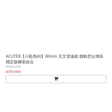
ACUTER【小藍馬80】80mm 天文望遠鏡 微動雲台增高
穩定版腳架組合
NT$15,570
NT$9,980