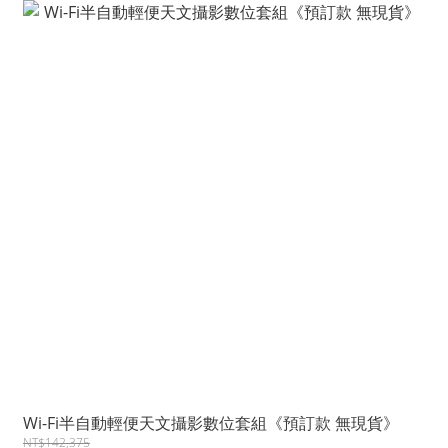
Wi-Fi半自動輕便天文攝影數位套組《預訂款 無現貨》
NT$142,375