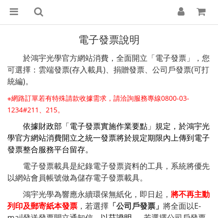
電子發票說明
於鴻宇光學官方網站消費，全面開立「電子發票」，您
可選擇：雲端發票(存入載具)、捐贈發票、公司戶發票(可打
統編)。
※網路訂單若有特殊請款收據需求，請洽詢服務專線0800-03-
1234#211、215。
依據財政部「電子發票實施作業要點」規定，於鴻宇光
學官方網站消費開立之統一發票將於規定期限內
上傳到電子
發票整合服務平台留存。
電子發票載具是紀錄電子發票資料的工具，系統將優先
以網站會員帳號做為儲存電子發票載具。
鴻宇光學為響應永續環保無紙化，即日起，
將不再主動
列印及郵寄紙本發票
，若選擇
「公司戶發票」
將全面以E-
mail發送發票開立通知信，
以茲證明。
若選擇公司戶發票