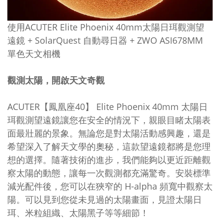
使用ACUTER Elite Phoenix 40mm太陽日珥觀測望
遠鏡 + SolarQuest 自動尋日器 + ZWO ASI678MM
單色天文相機
觀測太陽，開啟天文奇觀
ACUTER【鳳凰座40】 Elite Phoenix 40mm 太陽日
珥觀測望遠鏡讓您在安全的情況下，親眼目睹太陽表
面最壯麗的景象。無論您是對太陽活動感興趣，還是
希望深入了解天文學的奧秘，這款望遠鏡都將是您理
想的選擇。隨著技術的進步，我們能夠以更近距離觀
察太陽的動態，讓每一次觀測都充滿驚奇。安裝標準
減光配件後，您可以在狹窄的 H-alpha 頻寬中觀察太
陽。可以見到您從未見過的太陽畫面，見證太陽日
珥、米粒組織、太陽黑子等等細節！