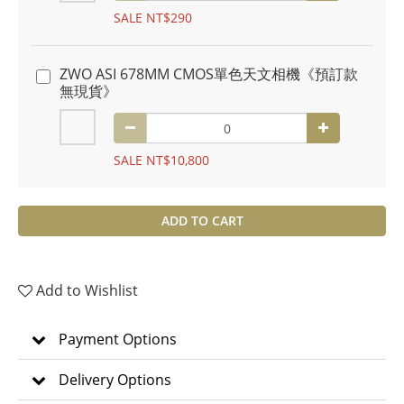
SALE NT$290
ZWO ASI 678MM CMOS單色天文相機《預訂款
無現貨》
SALE NT$10,800
ADD TO CART
Add to Wishlist
Payment Options
Delivery Options