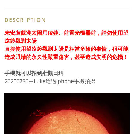
DESCRIPTION
未安裝觀測太陽用稜鏡、前置光標器前，請勿使用望
遠鏡觀測太陽
直接使用望遠鏡觀測太陽是相當危險的事情，很可能
造成眼睛的永久性嚴重傷害，甚至造成失明的危機！
手機就可以拍到壯觀日珥
20250730由Luke透過Iphone手機拍攝