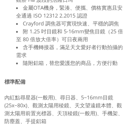
金屬OTA機身，緊湊、便攜、價格實惠且安
全通過 ISO 12312 2.2015 認證
Crayford 調焦器可實現快速、平穩的調焦
附 1.25 吋目鏡和 5-16mm變焦目鏡（25 倍
至 80 倍放大倍率）可日夜兩用
含手機轉接器，滿足天文愛好者行動拍攝的
需求
隨附鋁箱，替您愛護您的商品，方便行動
標準配備
內紅點尋星器(一般用)、尋日器、5~16mm目鏡
(25x~80x)、觀測太陽用稜鏡、天文望遠鏡本體、觀
測太陽用前置光標器、天頂稜鏡(一般用)、手機架、
防塵蓋、手提鋁箱