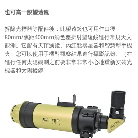
也可當一般望遠鏡
拆除光標器等配件後，此望遠鏡也可用作口徑
80mm/焦距400mm消色差折射望遠鏡進行常規天文
觀測。它配有天頂濾鏡、內紅點尋星器和智慧型手機
夾，您可以使用手機對觀察結果進行攝影記錄。（在
進行任何太陽觀測之前要非常非常小心地重新安裝光
標器和太陽稜鏡）