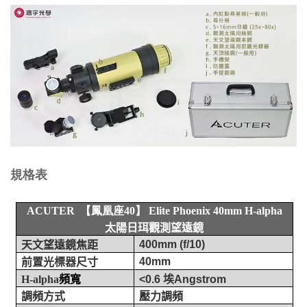
規格表
ACUTER 【鳳凰座40】
Elite Phoenix 40mm H-alpha
太陽日珥觀測望遠鏡
400mm (f/10)
天文望遠鏡焦距
40mm
前置光標器尺寸
H-alpha
頻寬
<0.6
埃
Angstrom
調頻方式
壓力調頻