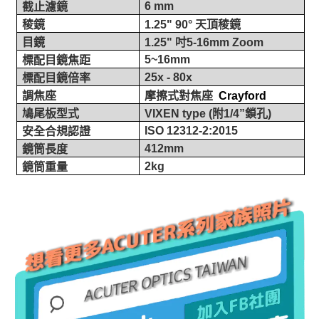
6 mm
截止濾鏡
稜鏡
1.25" 90°
天頂稜鏡
目鏡
1.25"
吋
5-16mm Zoom
5~16mm
標配目鏡焦距
25x - 80x
標配目鏡倍率
調焦座
摩擦式對焦座
Crayford
鳩尾板型式
VIXEN type (
附
1/4
”
鎖孔
)
ISO 12312-2:2015
安全合規認證
412mm
鏡筒長度
2kg
鏡筒重量