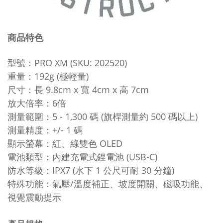
商品特色
型號：PRO XM (SKU: 202520)
重量
：
192g (極輕量)
尺寸
：
長 9.8cm x 寬 4cm x 高 7cm
放大倍率
：
6倍
測量範圍
：
5 - 1,300 碼 (旗桿測量約 500 碼以上)
測量精度
：
+/- 1 碼
顯示螢幕
：
紅、綠雙色 OLED
電池類型
：
內建充電式鋰電池 (USB-C)
防水等級
：
IPX7 (水下 1 公尺可耐 30 分鐘)
特殊功能
：
氣壓/溫度補正、坡度開關、磁吸功能、
視覺震動提示