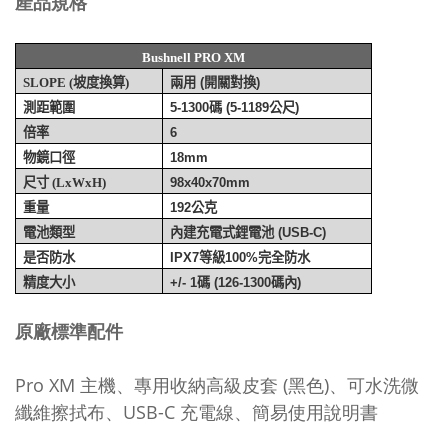
產品規格
Bushnell PRO XM
坡度換算
SLOPE (
)
兩用
(
開關對換
)
測距範圍
5-1300
碼
(5-1189
公尺
)
倍率
6
物鏡口徑
18mm
尺寸
(LxWxH)
98x40x70mm
重量
192
公克
電池類型
內建充電式鋰電池
(USB-C)
是否防水
IPX7
等級
100%
完全防水
精度大小
+/- 1
碼
(126-1300
碼內
)
原廠標準配件
Pro XM 主機、
專用收納高級皮套 (黑色)、
可水洗微
纖維擦拭布、
USB-C 充電線、
簡易使用說明書