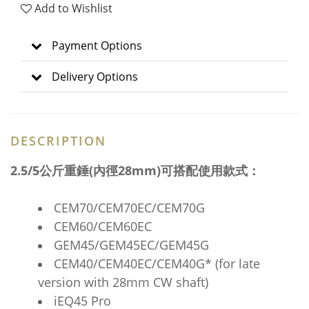
Add to Wishlist
Payment Options
Delivery Options
DESCRIPTION
2.5/5公斤重錘(內徑28mm)可搭配使用款式：
CEM70/CEM70EC/CEM70G
CEM60/CEM60EC
GEM45/GEM45EC/GEM45G
CEM40/CEM40EC/CEM40G* (for late
version with 28mm CW shaft)
iEQ45 Pro