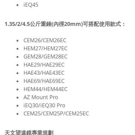
iEQ45
1.35/2/4.5公斤重錘(內徑20mm)可搭配使用款式：
CEM26/CEM26EC
HEM27/HEM27EC
GEM28/GEM28EC
HAE29/HAE29EC
HAE43/HAE43EC
HAE69/HAE69EC
HEM44/HEM44EC
AZ Mount Pro
iEQ30/iEQ30 Pro
CEM25/CEM25P/CEM25EC
天文望遠鏡專業規劃