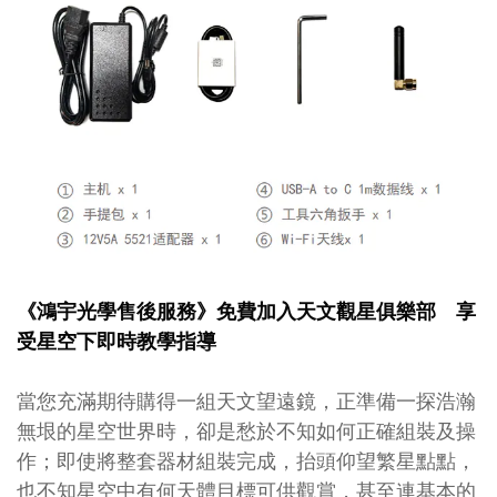
《鴻宇光學售後服務》免費加入天文觀星俱樂部 享
受星空下即時教學指導
當您充滿期待購得一組天文望遠鏡，正準備一探浩瀚
無垠的星空世界時，卻是愁於不知如何正確組裝及操
作；即使將整套器材組裝完成，抬頭仰望繁星點點，
也不知星空中有何天體目標可供觀賞，甚至連基本的