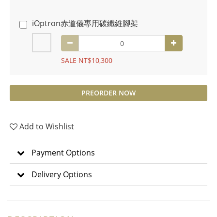
iOptron赤道儀專用碳纖維腳架
SALE NT$10,300
PREORDER NOW
Add to Wishlist
Payment Options
Delivery Options