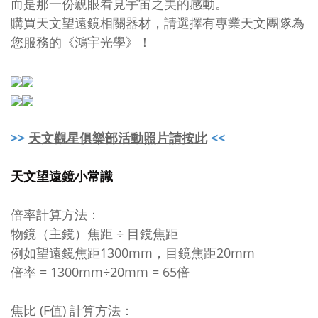
而是那一份親眼看見宇宙之美的感動。
購買天文望遠鏡相關器材，請選擇有專業天文團隊為
您服務的《鴻宇光學》！
>>
天文觀星俱樂部活動照片請按此
<<
天文望遠鏡小常識
倍率計算方法：
物鏡（主鏡）焦距 ÷ 目鏡焦距
例如望遠鏡焦距1300mm，目鏡焦距20mm
倍率 = 1300mm÷20mm = 65倍
焦比 (F值) 計算方法：