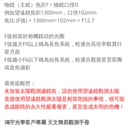
物鏡（主鏡）焦距f ÷ 物鏡口徑D
例如望遠鏡焦距1300mm，口徑102mm
焦比 (F值) = 1300mm÷102mm = F12.7
F值相當於相機鏡頭的光圈
F值越大F9以上稱為長焦系統，較適合高倍率觀賞行
星月面
F值越小F6以下稱為短焦系統，較適合觀賞星雲星團
或直焦攝影
最後提醒您：
未加裝太陽觀測濾鏡前，請勿使用望遠鏡觀測太陽
直接使用望遠鏡觀測太陽是相當危險的事情，很可能
造成眼睛的永久性嚴重傷害，甚至造成失明的危機！
鴻宇光學客戶專屬 天文簡易觀測手冊