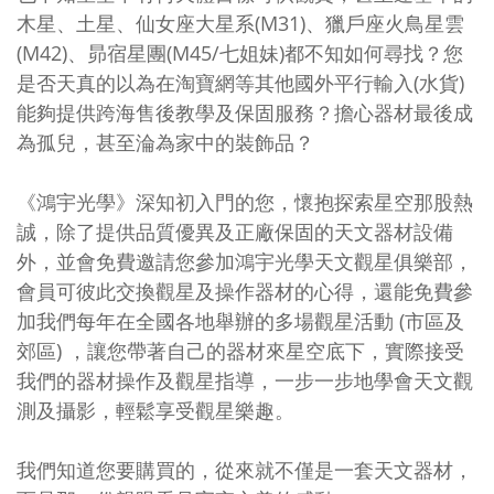
木星、土星、仙女座大星系(M31)、獵戶座火鳥星雲
(M42)、昴宿星團(M45/七姐妹)都不知如何尋找？您
是否天真的以為在淘寶網等其他國外平行輸入(水貨)
能夠提供跨海售後教學及保固服務？擔心器材最後成
為孤兒，甚至淪為家中的裝飾品？
《鴻宇光學》深知初入門的您，懷抱探索星空那股熱
誠，除了提供品質優異及正廠保固的天文器材設備
外，並會免費邀請您參加鴻宇光學天文觀星俱樂部，
會員可彼此交換觀星及操作器材的心得，還能免費參
加我們每年在全國各地舉辦的多場觀星活動 (市區及
郊區) ，讓您帶著自己的器材來星空底下，實際接受
我們的器材操作及觀星指導，一步一步地學會天文觀
測及攝影，輕鬆享受觀星樂趣。
我們知道您要購買的，從來就不僅是一套天文器材，