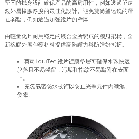
堅固的機身設計確保產品的高耐用性，例如透過望遠
鏡外層橡膠厚度的最佳化設計。避免雙筒望遠鏡的潛
在弱點，例如透過加強鏡片的壁厚。
由輕量化且耐用穩定的鎂合金所製成的機身架構，全
新橡膠外層包覆材料提供高防護力與防滑好抓握。
蔡司LotuTec 鏡片鍍膜塗層可確保水珠快速
脫落且不易殘留，污垢和指紋不易黏附在表面
上。
充氮氣密防水技術以防止光學元件內潮濕、
發霉。