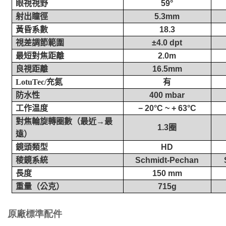
眼視視野
59°
射出瞳徑
5.3mm
黃昏系數
18.3
視差調節範圍
±4.0 dpt
最短對焦距離
2.0m
良視距離
16.5mm
充氮
LotuTec/
有
防水性
400 mbar
工作温度
− 20°C ~ + 63°C
對焦輪旋轉圈數（最近→最
1.3
圈
遠）
鏡頭類型
HD
稜鏡系統
Schmidt-Pechan
長度
150 mm
重量（公克）
715g
原廠標準配件