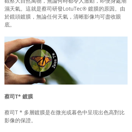
觀察大自然萬物，無論何時都令人激動，即便身處潮
濕天氣。這就是蔡司研發LotuTec® 鍍膜的原因。由
於鏡頭鍍膜，無論任何天氣，清晰影像均可盡收眼
底。
蔡司T* 鍍膜
蔡司T * 多層鍍膜是在微光或暮色中呈現出色高對比
影像的保證。