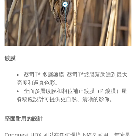
鍍膜
蔡司T* 多層鍍膜–蔡司T*鍍膜幫助達到最大
亮度和逼真色彩。
全面多層鍍膜和相位補正鍍膜（P 鍍膜）屋
脊稜鏡設計可提供更自然、清晰的影像。
堅固耐用的設計
Conquest HDX 可以在任何環境下經久耐用，無論是