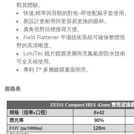
觀賞體驗。
快速,精準與滑順的對焦–即使配戴手套使用。
新設計更耐用與更容易更換的眼杯。
廣角視野目標搜尋方便。
Field Flattener 平場技術系統可確保整體視
野的高清晰度。
LotuTec 鏡片鍍膜塗層與充氮氣密防水技術
可全天候使用。
專利 T* 多層鍍膜畫面明亮。
規格表
雙筒望遠
ZEISS Conquest HDX 42mm
口徑）
規格（倍率
x
8x42
透光率
90%
FOV [m/1000m]
128m