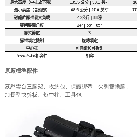
最大高度（中柱放下時）
135.5
公分
| 53.1
英寸
1
最小高度（含頭部）
68.5
公分
| 27.0
英寸
77
碳纖維腳架最大負載
40
公斤
| 88
磅
腳架展開角度
24° | 55° | 85°
腳架節數
3
腳架鎖定機制
旋轉鎖定
中心柱
可伸縮和可拆卸
相容性
Arca-Swiss
相容
原廠標準配件
液壓雲台三腳架、收納包、保護綁帶、尖刺替換腳、
加長型快拆板、短中柱、工具包