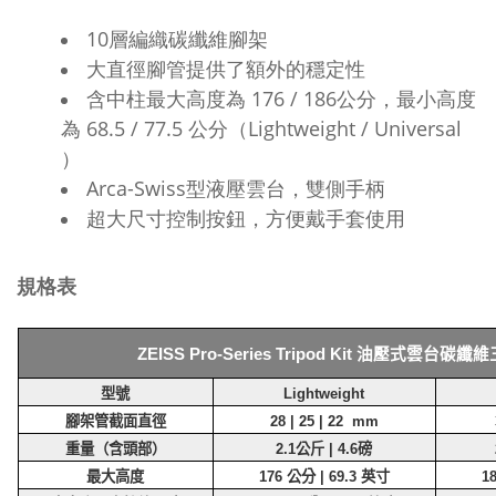
10層編織碳纖維腳架
大直徑腳管提供了額外的穩定性
含中柱最大高度為 176 / 186公分，最小高度
為 68.5 / 77.5 公分（Lightweight / Universal
）
Arca-Swiss型液壓雲台，雙側手柄
超大尺寸控制按鈕，方便戴手套使用
規格表
ZEISS Pro-Series Tripod Kit
油壓式雲台碳纖維
型號
Lightweight
腳架管截面直徑
28 | 25 | 22 mm
重量（含頭部）
2.1
公斤
| 4.6
磅
最大高度
176
公分
| 69.3
英寸
1