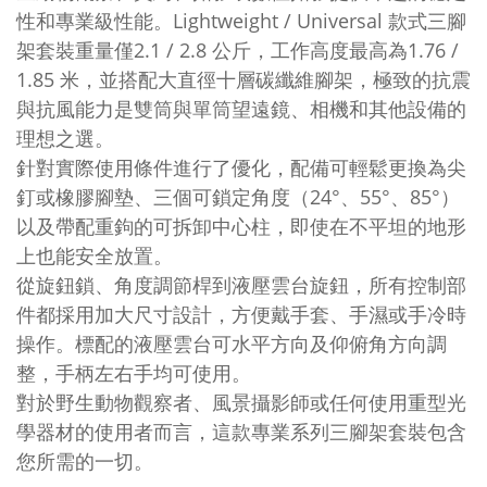
性和專業級性能。Lightweight / Universal 款式三腳
架套裝重量僅2.1 / 2.8 公斤，工作高度最高為1.76 /
1.85 米，並搭配大直徑十層碳纖維腳架，極致的抗震
與抗風能力是雙筒與單筒望遠鏡、相機和其他設備的
理想之選。
針對實際使用條件進行了優化，配備可輕鬆更換為尖
釘或橡膠腳墊、三個可鎖定角度（24°、55°、85°）
以及帶配重鉤的可拆卸中心柱，即使在不平坦的地形
上也能安全放置。
從旋鈕鎖、角度調節桿到液壓雲台旋鈕，所有控制部
件都採用加大尺寸設計，方便戴手套、手濕或手冷時
操作。標配的液壓雲台可水平方向及仰俯角方向調
整，手柄左右手均可使用。
對於野生動物觀察者、風景攝影師或任何使用重型光
學器材的使用者而言，這款專業系列三腳架套裝包含
您所需的一切。